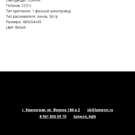
Светодиоды: OSRAM
Питание: 220 V
Тип крепления: 1-фазный шинопровод
Тип рассеивателя: линза, 36 гр.
Размеры: 686х54х49
Цвет: белый
г. Краснодар, ул. Фрунзе 186 к 2
sb@lumeon.ru
8 961 850 09 70
lumeon_light
1237500220077