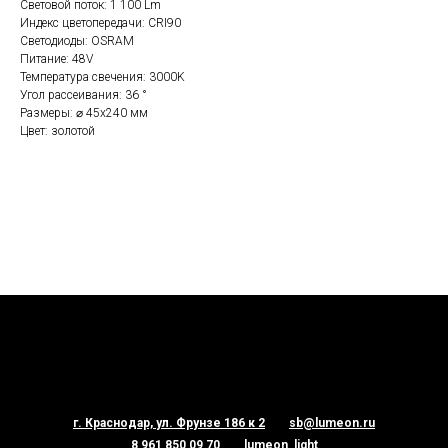
Световой поток: 1 100 Lm
Индекс цветопередачи: CRI90
Светодиоды: OSRAM
Питание: 48V
Температура свечения: 3000K
Угол рассеивания: 36 °
Размеры: ⌀ 45х240 мм
Цвет: золотой
г. Краснодар, ул. Фрунзе 186 к 2
sb@lumeon.ru
8 961 850 09 70
lumeon_light