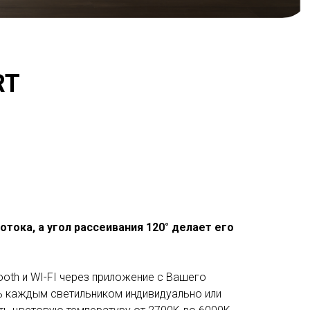
RT
ока, а угол рассеивания 120° делает его
ooth и WI-FI через приложение с Вашего
ть каждым светильником индивидуально или