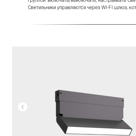
группой: включать/выключать, настраивать св
Светильники управляются через WI-FI шлюз, ко