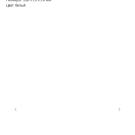
Размеры: 338 х 26 х 24 мм
Цвет: белый