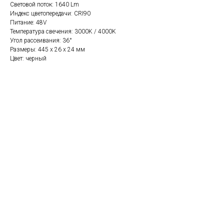
Световой поток: 1640 Lm
Индекс цветопередачи: CRI90
Питание: 48V
Температура свечения: 3000K / 4000K
Угол рассеивания: 36°
Размеры: 445 х 26 х 24 мм
Цвет: черный