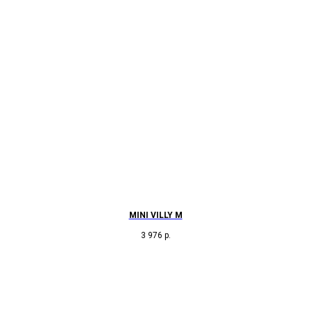
MINI VILLY M
3 976
р.