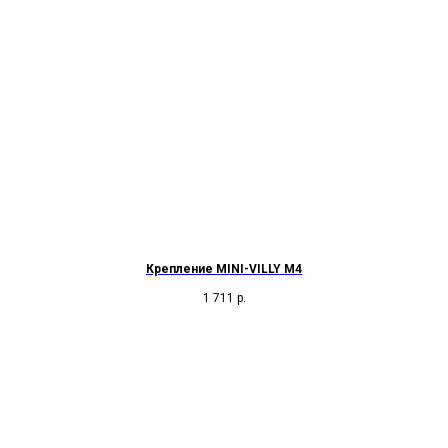
Крепление MINI-VILLY M4
1 711
р.