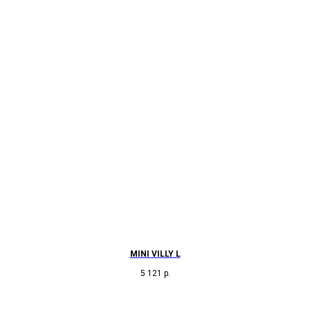
MINI VILLY L
5 121
р.