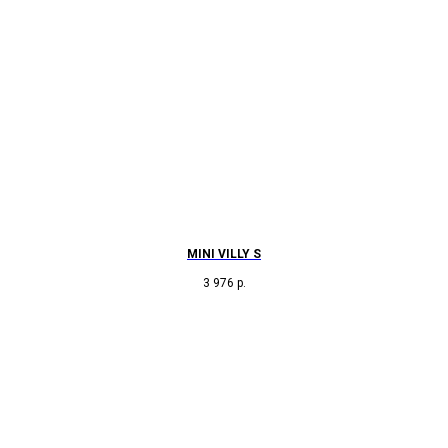
MINI VILLY S
3 976
р.