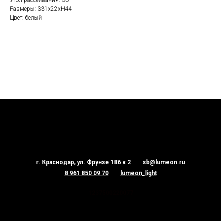
Угол рассеивания: 36 °
Размеры: 331х22хH44
Цвет: белый
г. Краснодар, ул. Фрунзе 186 к 2
sb@lumeon.ru
8 961 850 09 70
lumeon_light
1237500220077