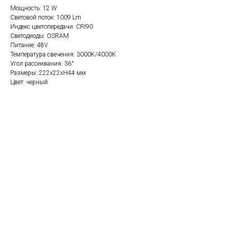
Мощность: 12 W
Световой поток: 1009 Lm
Индекс цветопередачи: CRI90
Светодиоды: OSRAM
Питание: 48V
Температура свечения: 3000K/4000К
Угол рассеивания: 36°
Размеры: 222х22хH44 мм
Цвет: черный