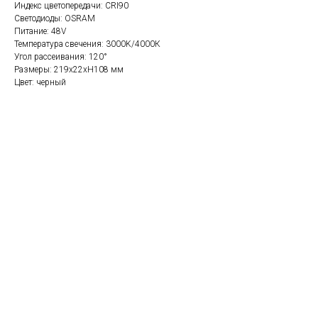
Индекс цветопередачи: CRI90
Светодиоды: OSRAM
Питание: 48V
Температура свечения: 3000K/4000К
Угол рассеивания: 120°
Размеры: 219х22хH108 мм
Цвет: черный