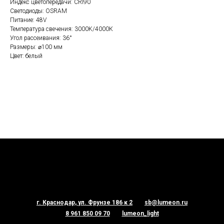
Индекс цветопередачи: CRI90
Светодиоды: OSRAM
Питание: 48V
Температура свечения: 3000K/4000К
Угол рассеивания: 36°
Размеры: ⌀100 мм
Цвет: белый
г. Краснодар, ул. Фрунзе 186 к 2
sb@lumeon.ru
8 961 850 09 70
lumeon_light