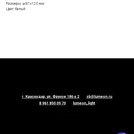
Размеры: ⌀ 81х120 мм
Цвет: белый
г. Краснодар, ул. Фрунзе 186 к 2
sb@lumeon.ru
8 961 850 09 70
lumeon_light
1237500220077