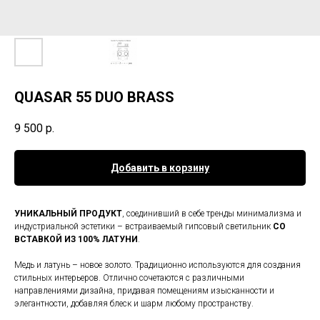
QUASAR 55 DUO BRASS
9 500
р.
Добавить в корзину
УНИКАЛЬНЫЙ ПРОДУКТ
, соединивший в себе тренды минимализма и
индустриальной эстетики – встраиваемый гипсовый светильник
СО
ВСТАВКОЙ ИЗ 100% ЛАТУНИ
.
Медь и латунь – новое золото. Традиционно используются для создания
стильных интерьеров. Отлично сочетаются с различными
направлениями дизайна, придавая помещениям изысканности и
элегантности, добавляя блеск и шарм любому пространству.