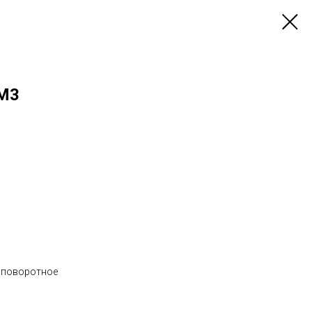
 M3
 поворотное