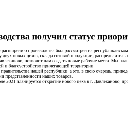
одства получил статус приори
о расширению производства был рассмотрен на республиканско
у двух новых цехов, склада готовой продукции, распределитель
авлеканово, позволит нам создать новые рабочие места. Мы пла
ей и благоустройство прилегающей территории.
 правительства нашей республики, а это, в свою очередь, прив
ии представленности наших товаров.
юле 2021 планируется открытие нового цеха в г. Давлеканово, п