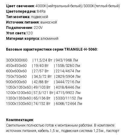
Цвет свечения:
4000К(нейтральный белый)/3000K(теплый белый)
Цветопередача:
84Ra
Тип монтажа:
подвесной
Источник питания:
выносной
Подключение:
220V
Угол света:
120
Материал корпуса:
алюминий
Базовые характеристики серии TRIANGLE-H-5060:
300Х300Х60 | 11,5/24 Вт | 943/1968 Лм
450х450х60 | 19/40 Вт | 1558/3280 Лм
600х600х60 | 27/57 Вт | 2214/4674 Лм
750х750х60 | 34,5/72 Вт | 2829/5904 Лм
900х900х60 | 42/88 Вт | 3444/7216 Лм
1050х1050х60 | 49/103 Вт | 4018/8446 Лм
1200х1200х60 | 57,5/121 Вт | 4715/9922 Лм
1350х1350х60 | 65/136 Вт | 5330/11152 Лм
1500х1500х60 | 74/152 Вт | 6068/12464 Лм
Комплектация:
Светильник полностью готов к монтажным работам. В комплекте:
источник питания, кабель 1,5 м., подвесная система 1,25м., паспорт