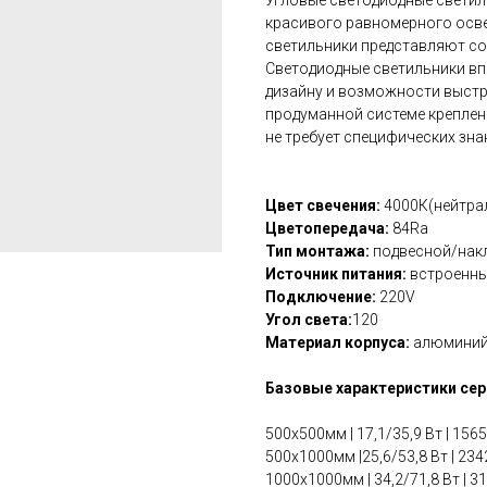
Угловые светодиодные светил
красивого равномерного осв
светильники представляют со
Светодиодные светильники вп
дизайну и возможности выстр
продуманной системе креплен
не требует специфических зна
Цвет свечения:
4000К(нейтра
Цветопередача:
84Ra
Тип монтажа:
подвесной/нак
Источник питания:
встроенн
Подключение:
220V
Угол света:
120
Материал корпуса:
алюмини
Базовые характеристики сер
500х500мм | 17,1/35,9 Вт | 156
500x1000мм |25,6/53,8 Вт | 23
1000x1000мм | 34,2/71,8 Вт | 