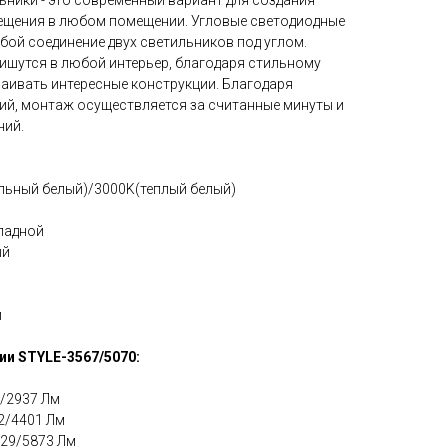
ьники - это современный вариант для создания
ещения в любом помещении. Угловые светодиодные
бой соединение двух светильников под углом.
ишутся в любой интерьер, благодаря стильному
аивать интересные конструкции. Благодаря
ий, монтаж осуществляется за считанные минуты и
ний.
льный белый)/3000K(теплый белый)
ладной
ый
й
ии STYLE-3567/5070:
5/2937 Лм
42/4401 Лм
3129/5873 Лм